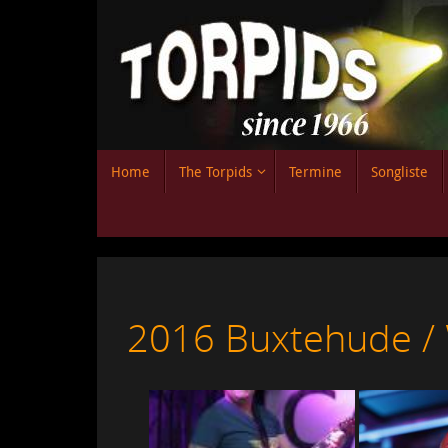
Zum
Inhalt
springen
Zum
Home
The Torpids
Termine
Songliste
Inhalt
springen
2016 Buxtehude / 