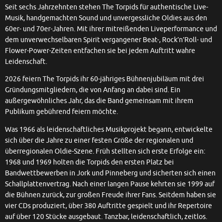
Seit sechs Jahrzehnten stehen The Torpids für authentische Live-
Musik, handgemachten Sound und unvergessliche Oldies aus den
60er- und 70er-Jahren. Mit ihrer mitreißenden Liveperformance und
dem unverwechselbaren Spirit vergangener Beat-, Rock’n’Roll- und
Flower-Power-Zeiten entfachen sie bei jedem Auftritt wahre
Leidenschaft.
2026 feiern The Torpids ihr 60-jähriges Bühnenjubiläum mit drei
Gründungsmitgliedern, die von Anfang an dabei sind. Ein
außergewöhnliches Jahr, das die Band gemeinsam mit ihrem
Publikum gebührend feiern möchte.
Was 1966 als leidenschaftliches Musikprojekt begann, entwickelte
sich über die Jahre zu einer festen Größe der regionalen und
überregionalen Oldie-Szene. Früh stellten sich erste Erfolge ein:
1968 und 1969 holten die Torpids den ersten Platz bei
Bandwettbewerben in Jork und Pinneberg und sicherten sich einen
Schallplattenvertrag. Nach einer langen Pause kehrten sie 1999 auf
die Bühnen zurück, zur großen Freude ihrer Fans. Seitdem haben sie
vier CDs produziert, über 380 Auftritte gespielt und ihr Repertoire
auf über 120 Stücke ausgebaut. Tanzbar, leidenschaftlich, zeitlos.