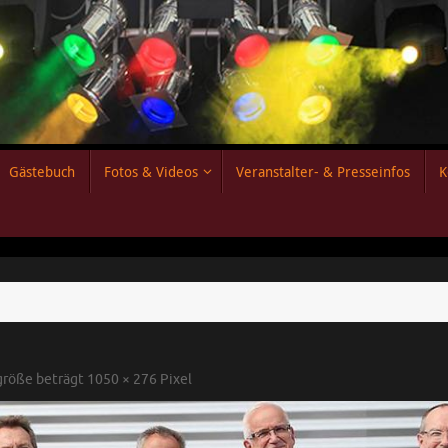
Gästebuch
Fotos & Videos
Veranstalter- & Presseinfos
K
lgröße beträgt
1050 × 276
Pixel