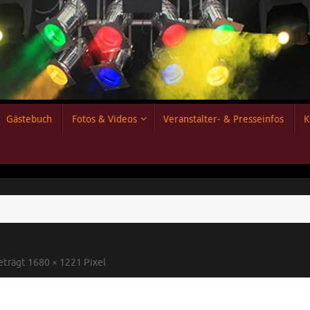
Gästebuch
Fotos & Videos
Veranstalter- & Presseinfos
K
beträgt
1680 × 1221
Pixel